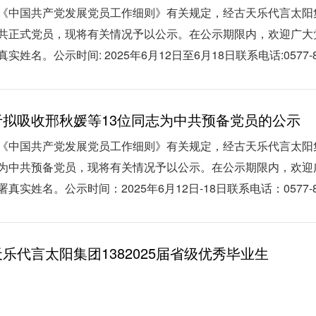
《中国共产党发展党员工作细则》有关规定，经古天乐代言太阳
共正式党员，现将有关情况予以公示。在公示期限内，欢迎广大
实姓名。公示时间: 2025年6月12日至6月18日联系电话:0577-883138
于拟吸收邢秋媛等13位同志为中共预备党员的公示
《中国共产党发展党员工作细则》有关规定，经古天乐代言太阳集
为中共预备党员，现将有关情况予以公示。在公示期限内，欢迎
真实姓名。公示时间：2025年6月12日-18日联系电话：0577-88313872
乐代言太阳集团1382025届省级优秀毕业生